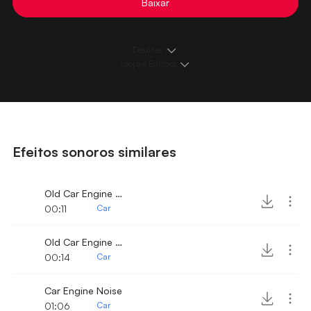
Baixar
Detalhes
Loops e Edições
Efeitos sonoros similares
Old Car Engine Start
00:11
Car
Old Car Engine Hard Start
00:14
Car
Car Engine Noise
01:06
Car