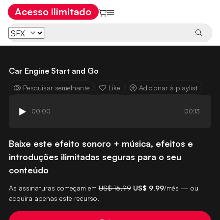
Acesso ilimitado
Car Engine Start and Go
Pesquisar semelhante
Like
Adicionar à playlist
00:00
00:13
Baixe este efeito sonoro + música, efeitos e
introduções ilimitadas seguras para o seu
conteúdo
As assinaturas começam em
US$ 16,99
US$ 9,99
/mês — ou
adquira apenas este recurso.