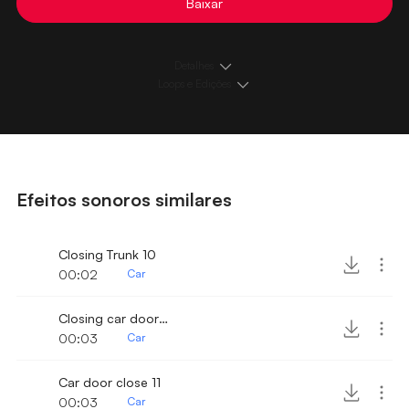
Baixar
Detalhes
Loops e Edições
Efeitos sonoros similares
Closing Trunk 10
00:02
Car
Closing car door 20
00:03
Car
Car door close 11
00:03
Car