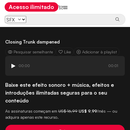
Acesso ilimitado
Closing Trunk dampened
Pesquisar semelhante
Like
Adicionar à playlist
00:00
00:01
Baixe este efeito sonoro + música, efeitos e
introduções ilimitadas seguras para o seu
conteúdo
As assinaturas começam em
US$ 16,99
US$ 9,99
/mês — ou
adquira apenas este recurso.