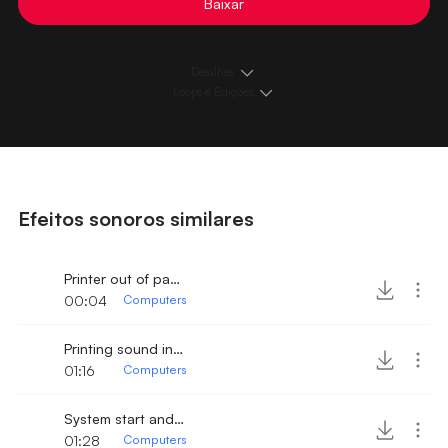
Baixar
Detalhes
Loops e Edições
Efeitos sonoros similares
Printer out of paper
00:04
Computers
Printing sound in noisy enviroment
01:16
Computers
System start and welcome tone
01:28
Computers