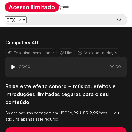
Acesso ilimitado
Computers 40
Pesquisar semelhante
Like
Adicionar à playlist
00:00
00:00
Baixe este efeito sonoro + música, efeitos e
introduções ilimitadas seguras para o seu
conteúdo
As assinaturas começam em
US$ 16,99
US$ 9,99
/mês — ou
adquira apenas este recurso.