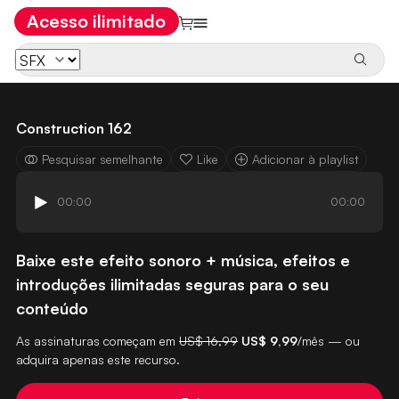
Acesso ilimitado
Construction 162
Pesquisar semelhante
Like
Adicionar à playlist
00:00
00:00
Baixe este efeito sonoro + música, efeitos e
introduções ilimitadas seguras para o seu
conteúdo
As assinaturas começam em
US$ 16,99
US$ 9,99
/mês — ou
adquira apenas este recurso.