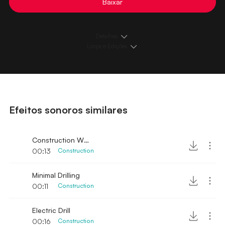
Baixar
Detalhes
Loops e Edições
Efeitos sonoros similares
Construction Wood Hammer and Saw
00:13
Construction
Minimal Drilling
00:11
Construction
Electric Drill
00:16
Construction