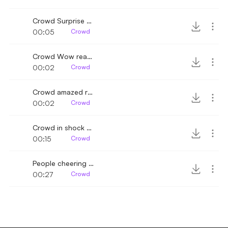
Crowd Surprise reaction
00:05
Crowd
Crowd Wow reaction
00:02
Crowd
Crowd amazed reaction
00:02
Crowd
Crowd in shock and cheering
00:15
Crowd
People cheering with music in the background
00:27
Crowd