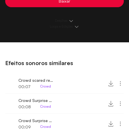
Baixar
Detalhes
Loops e Edições
Efeitos sonoros similares
Crowd scared reaction
00:07
Crowd
Crowd Surprise reaction 4
00:08
Crowd
Crowd Surprise reaction 2
00:09
Crowd