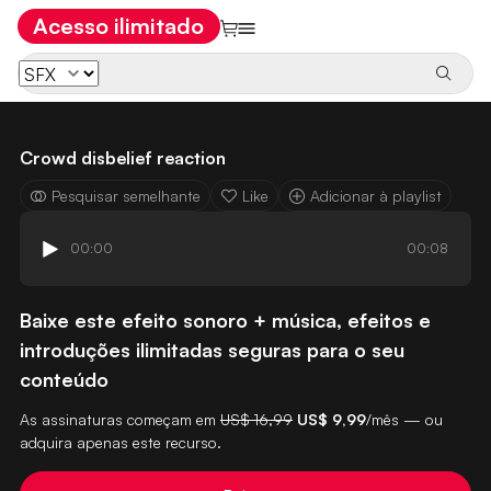
Acesso ilimitado
Crowd disbelief reaction
Pesquisar semelhante
Like
Adicionar à playlist
00:00
00:08
Baixe este efeito sonoro + música, efeitos e
introduções ilimitadas seguras para o seu
conteúdo
As assinaturas começam em
US$ 16,99
US$ 9,99
/mês — ou
adquira apenas este recurso.