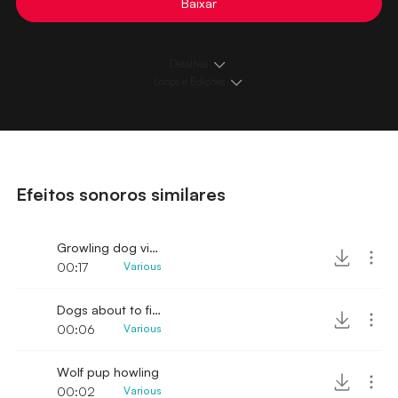
Baixar
Detalhes
Loops e Edições
Efeitos sonoros similares
Growling dog vintage sound
00:17
Various
Dogs about to fight
00:06
Various
Wolf pup howling
00:02
Various