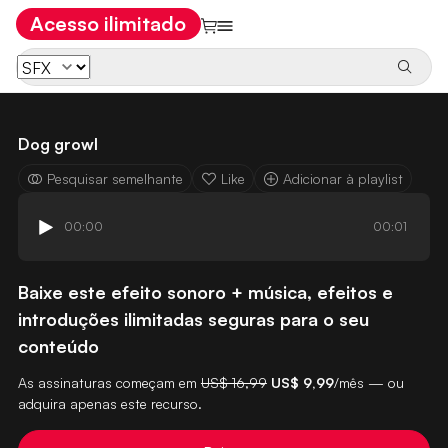
Acesso ilimitado
Dog growl
Pesquisar semelhante
Like
Adicionar à playlist
00:00
00:01
Baixe este efeito sonoro + música, efeitos e
introduções ilimitadas seguras para o seu
conteúdo
As assinaturas começam em
US$ 16,99
US$ 9,99
/mês — ou
adquira apenas este recurso.