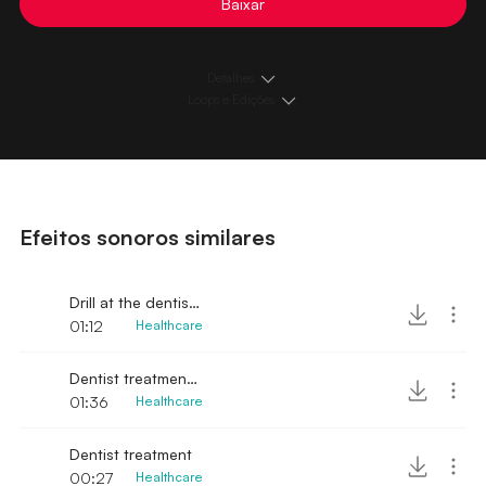
Baixar
Detalhes
Loops e Edições
Efeitos sonoros similares
Drill at the dentist no treatment
01:12
Healthcare
Dentist treatment room
01:36
Healthcare
Dentist treatment
00:27
Healthcare