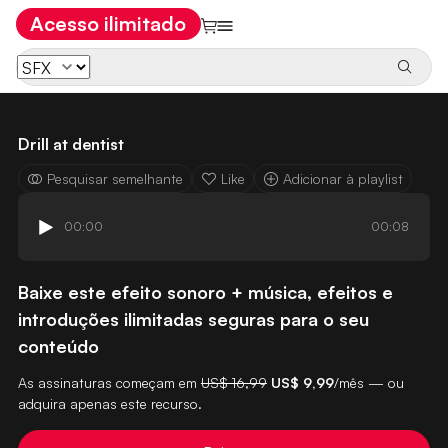
Acesso ilimitado
Drill at dentist
Pesquisar semelhante
Like
Adicionar à playlist
00:00
00:08
Baixe este efeito sonoro + música, efeitos e
introduções ilimitadas seguras para o seu
conteúdo
As assinaturas começam em
US$ 16,99
US$ 9,99
/mês — ou
adquira apenas este recurso.