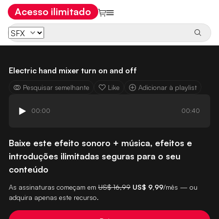
Acesso ilimitado
Electric hand mixer turn on and off
Pesquisar semelhante
Like
Adicionar à playlist
00:00
00:40
Baixe este efeito sonoro + música, efeitos e
introduções ilimitadas seguras para o seu
conteúdo
As assinaturas começam em
US$ 16,99
US$ 9,99
/mês — ou
adquira apenas este recurso.