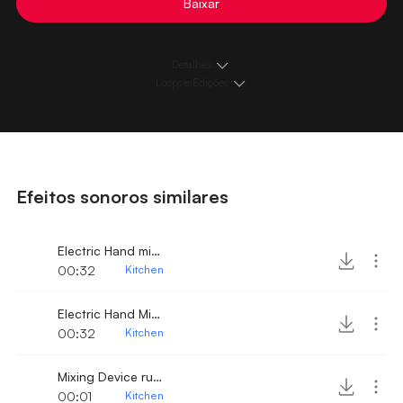
Baixar
Detalhes
Loops e Edições
Efeitos sonoros similares
Electric Hand mixer turned on and mixing
00:32
Kitchen
Electric Hand Mixer turned on 2
00:32
Kitchen
Mixing Device running
00:01
Kitchen