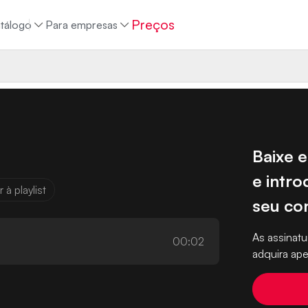
Preços
tálogo
Para empresas
Baixe e
e intro
 à playlist
seu co
As assina
00:02
adquira ape