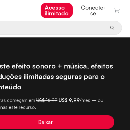
Acesso
Conecte-
ilimitado
se
ste efeito sonoro + música, efeitos
duções ilimitadas seguras para o
nteúdo
turas começam em
US$ 16,99
US$ 9,99
/mês — ou
nas este recurso.
Baixar