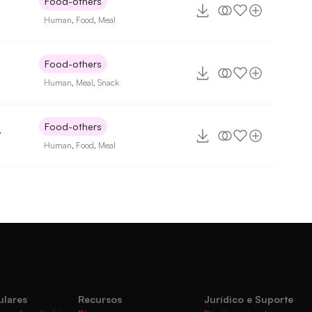
Food-others
Human
,
Food
,
Meal
Food-others
Human
,
Meal
,
Snack
Food-others
7
Human
,
Food
,
Meal
ulares
Recursos
Jurídico e Suporte