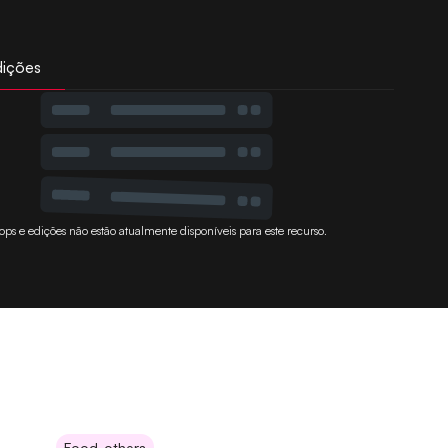
dições
ops e edições não estão atualmente disponíveis para este recurso.
Food-others