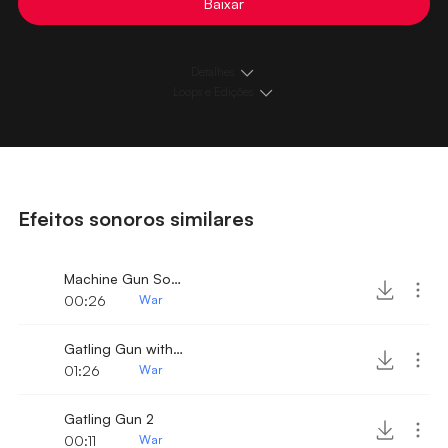
Baixar
Detalhes
Loops e Edições
Efeitos sonoros similares
Machine Gun Sound 4
00:26
War
Gatling Gun with Laser Shots
01:26
War
Gatling Gun 2
00:11
War