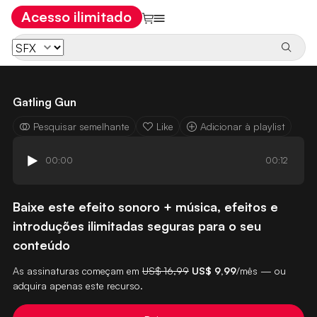
Acesso ilimitado
Gatling Gun
Pesquisar semelhante
Like
Adicionar à playlist
00:00
00:12
Baixe este efeito sonoro + música, efeitos e
introduções ilimitadas seguras para o seu
conteúdo
As assinaturas começam em
US$ 16,99
US$ 9,99
/mês — ou
adquira apenas este recurso.