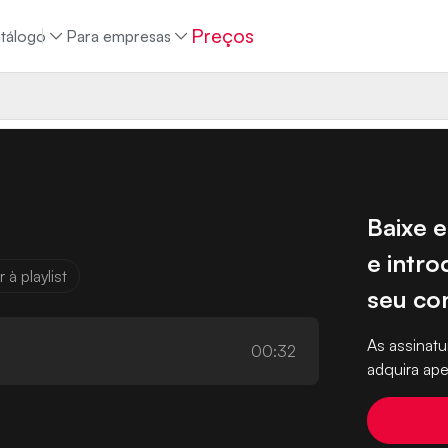
Preços
tálogo
Para empresas
Baixe e
e intro
 à playlist
seu co
As assina
00:32
adquira ape