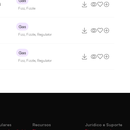
Gas
4
Fizz
,
Fizzle
Gas
Fizz
,
Fizzle
,
Regulator
Gas
Fizz
,
Fizzle
,
Regulator
ulares
Recursos
Jurídico e Suporte