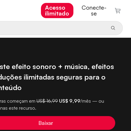
Acesso
Conecte-
ilimitado
se
ste efeito sonoro + música, efeitos
duções ilimitadas seguras para o
nteúdo
turas começam em
US$ 16,99
US$ 9,99
/mês — ou
nas este recurso.
Baixar