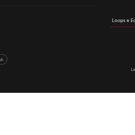
Loops e E
ak
Lo