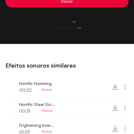
Baixar
Detalhes
Loops e Edições
Efeitos sonoros similares
Horrific Humming
00:22
Horror
Horrific Steel Scratching echo sound
00:31
Horror
Frightening Interstellar Echo sound
01:33
Horror