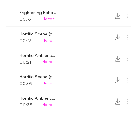
Frightening Echo sound
00:16
Horror
Horrific Scene (guitar strum) 2
00:12
Horror
Horrific Ambience Echo scene
00:21
Horror
Horrific Scene (guitar strum)
00:09
Horror
Horrific Ambience (guitar string echo)
00:35
Horror