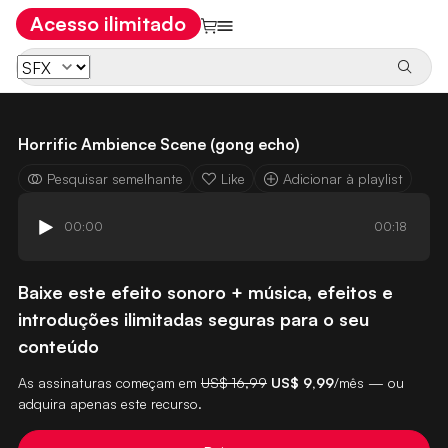
Acesso ilimitado
Horrific Ambience Scene (gong echo)
Pesquisar semelhante
Like
Adicionar à playlist
00:00
00:18
Baixe este efeito sonoro + música, efeitos e
introduções ilimitadas seguras para o seu
conteúdo
As assinaturas começam em
US$ 16,99
US$ 9,99
/mês — ou
adquira apenas este recurso.