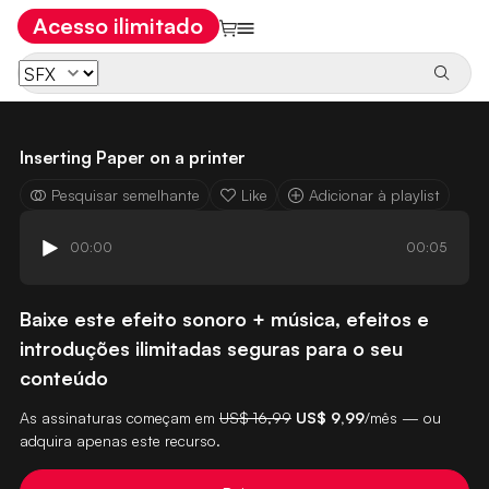
Acesso ilimitado
Inserting Paper on a printer
Pesquisar semelhante
Like
Adicionar à playlist
00:00
00:05
Baixe este efeito sonoro + música, efeitos e
introduções ilimitadas seguras para o seu
conteúdo
As assinaturas começam em
US$ 16,99
US$ 9,99
/mês — ou
adquira apenas este recurso.