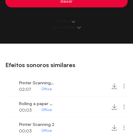
Baixar
Detalhes
Loops e Edições
Efeitos sonoros similares
Printer Scanning with phone dialing
02:07
Office
Rolling a paper on printer
00:03
Office
Printer Scanning 2
00:03
Office