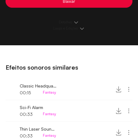
Baixar
Detalhes
Loops e Edições
Efeitos sonoros similares
Classic Headquarters Sci-Fi Alarm
00:15
Fantasy
Sci-Fi Alarm
00:33
Fantasy
Thin Laser Sound Effect
00:33
Fantasy