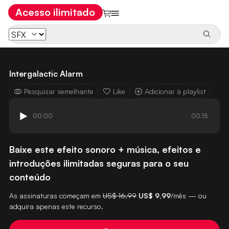
Acesso ilimitado
Intergalactic Alarm
Pesquisar semelhante
Like
Adicionar à playlist
00:00
00:15
Baixe este efeito sonoro + música, efeitos e
introduções ilimitadas seguras para o seu
conteúdo
As assinaturas começam em
US$ 16,99
US$ 9,99
/mês — ou
adquira apenas este recurso.