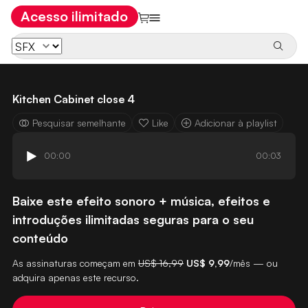
Acesso ilimitado
Kitchen Cabinet close 4
Pesquisar semelhante
Like
Adicionar à playlist
00:00
00:03
Baixe este efeito sonoro + música, efeitos e
introduções ilimitadas seguras para o seu
conteúdo
As assinaturas começam em
US$ 16,99
US$ 9,99
/mês — ou
adquira apenas este recurso.