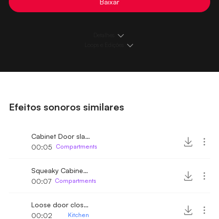
Baixar
Detalhes
Loops e Edições
Efeitos sonoros similares
Cabinet Door slam
00:05
Compartments
Squeaky Cabinet Door
00:07
Compartments
Loose door closes
00:02
Kitchen