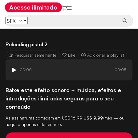
Acesso ilimitado
Reloading pistol 2
Pesquisar semelhante
Like
Adicionar à playlist
00:00
00:05
Baixe este efeito sonoro + música, efeitos e
introduções ilimitadas seguras para o seu
conteúdo
As assinaturas começam em
US$ 16,99
US$ 9,99
/mês — ou
adquira apenas este recurso.