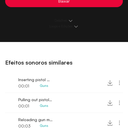
Baixar
Detalhes
Loops e Edições
Efeitos sonoros similares
Inserting pistol magazine 2
00:01
Guns
Pulling out pistol magazine
00:01
Guns
Reloading gun magazine
00:03
Guns