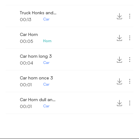
Truck Honks and Passed by 2
00:13
Car
Car Horn
00:05
Horn
Car horn long 3
00:04
Car
Car horn once 3
00:01
Car
Car Horn dull and distant
00:01
Car