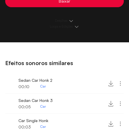
Baixar
Detalhes
Loops e Edições
Efeitos sonoros similares
Sedan Car Honk 2
00:10
Car
Sedan Car Honk 3
00:05
Car
Car Single Honk
00:03
Car