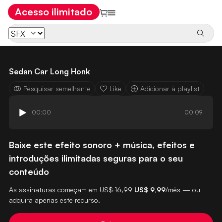
Acesso ilimitado
Sedan Car Long Honk
Pesquisar semelhante
Like
Adicionar à playlist
00:00
00:09
Baixe este efeito sonoro + música, efeitos e
introduções ilimitadas seguras para o seu
conteúdo
As assinaturas começam em
US$ 16,99
US$ 9,99
/mês — ou
adquira apenas este recurso.