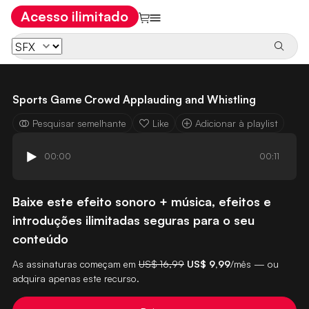
Acesso ilimitado
Sports Game Crowd Applauding and Whistling
Pesquisar semelhante
Like
Adicionar à playlist
00:00
00:11
Baixe este efeito sonoro + música, efeitos e
introduções ilimitadas seguras para o seu
conteúdo
As assinaturas começam em
US$ 16,99
US$ 9,99
/mês — ou
adquira apenas este recurso.