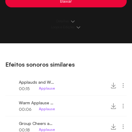
Baixar
Detalhes
Loops e Edições
Efeitos sonoros similares
Applauds and Whistles
00:15
Applause
Warm Applause and Cheer
00:06
Applause
Group Cheers and Whistles 2
00:18
Applause