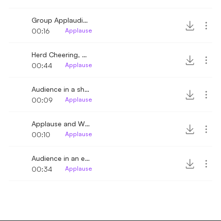
Group Applauding, Shouting and Whistling
00:16
Applause
Herd Cheering, Whistling and Shouting
00:44
Applause
Audience in a show whistle and applause
00:09
Applause
Applause and Whistle
00:10
Applause
Audience in an entertainment show cheering
00:34
Applause