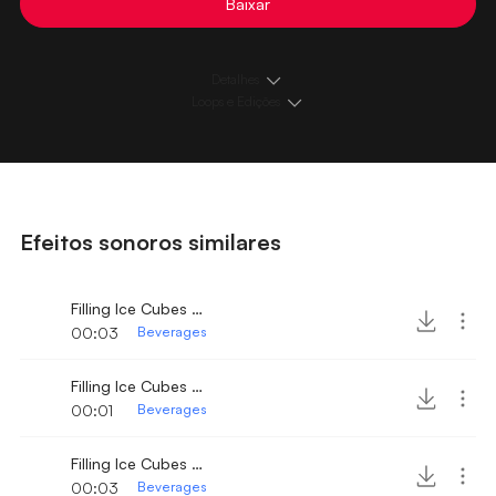
Baixar
Detalhes
Loops e Edições
Efeitos sonoros similares
Filling Ice Cubes in Drinking Glass 3
00:03
Beverages
Filling Ice Cubes in Cup 2
00:01
Beverages
Filling Ice Cubes in Drinking Glass 5
00:03
Beverages