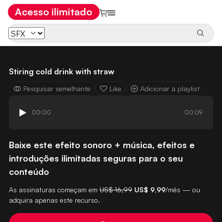
Acesso ilimitado
Stiring cold drink with straw
Pesquisar semelhante
Like
Adicionar à playlist
00:00
00:09
Baixe este efeito sonoro + música, efeitos e
introduções ilimitadas seguras para o seu
conteúdo
As assinaturas começam em
US$ 16,99
US$ 9,99
/mês — ou
adquira apenas este recurso.