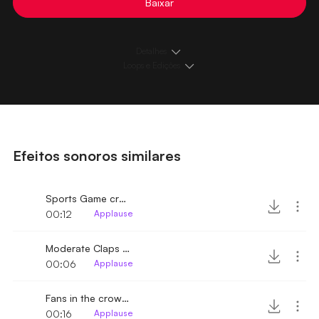
Baixar
Detalhes
Loops e Edições
Efeitos sonoros similares
Sports Game crowd cheers and applause
00:12
Applause
Moderate Claps in an enclosure
00:06
Applause
Fans in the crowd applause and cheers 2
00:16
Applause