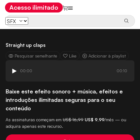
Acesso ilimitado
Straight up claps
Pesquisar semelhante
Like
Adicionar à playlist
00:00
00:10
Baixe este efeito sonoro + música, efeitos e
introduções ilimitadas seguras para o seu
conteúdo
As assinaturas começam em
US$ 16,99
US$ 9,99
/mês — ou
adquira apenas este recurso.