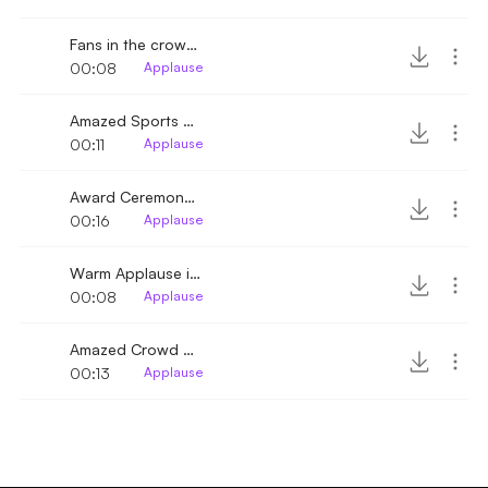
Fans in the crowd applause and cheers
00:08
Applause
Amazed Sports Game crowd cheers
00:11
Applause
Award Ceremony Applause 3
00:16
Applause
Warm Applause in an enclosure 6
00:08
Applause
Amazed Crowd Applause up-close
00:13
Applause