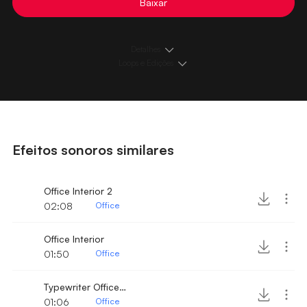
Baixar
Detalhes
Loops e Edições
Efeitos sonoros similares
Office Interior 2
02:08
Office
Office Interior
01:50
Office
Typewriter Office Work
01:06
Office