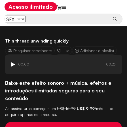
Acesso ilimitado
Thin thread unwinding quickly
Pesquisar semelhante
Like
Adicionar à playlist
00:00
00:23
Baixe este efeito sonoro + música, efeitos e
introduções ilimitadas seguras para o seu
conteúdo
As assinaturas começam em
US$ 16,99
US$ 9,99
/mês — ou
adquira apenas este recurso.