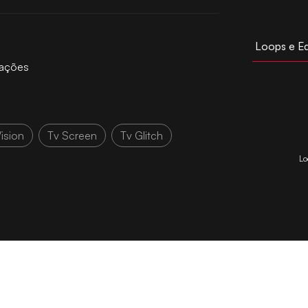
Loops e E
cações
ision
Tv Screen
Tv Glitch
Lo