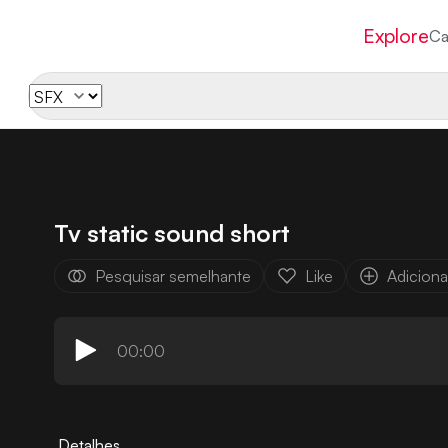
Explore
Ca
Tv static sound short
Pesquisar semelhante
Like
Adicionar
00:00
Detalhes