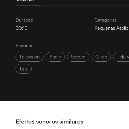
Duração
Categorias
00:10
Pequenas Aapli
Etiqueta
Television
Static
Screen
Glitch
Tele V
Tele
Efeitos sonoros similares