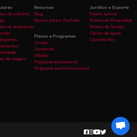
ulares
Recursos
Jurídico e Suporte
eos de culinária
Blog
Direito autoral
ogs
Música para o YouTube
Política de Privacidade
eos de artesanato
Termos de Serviço
oriais
Centro de ajuda
Planos e Programas
deogames
Contate-Nos
Criador
asamentos
Comercial
licidade
Afiliado
deo de Viagem
Programa educacional
Programa sem fins lucrativos