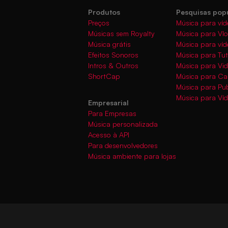
Produtos
Pesquisas pop
Preços
Música para víd
Músicas sem Royalty
Música para Vl
Música grátis
Música para víd
Efeitos Sonoros
Música para Tut
Intros & Outros
Música para Vi
ShortCap
Música para C
Música para Pub
Música para Ví
Empresarial
Para Empresas
Música personalizada
Acesso à API
Para desenvolvedores
Música ambiente para lojas