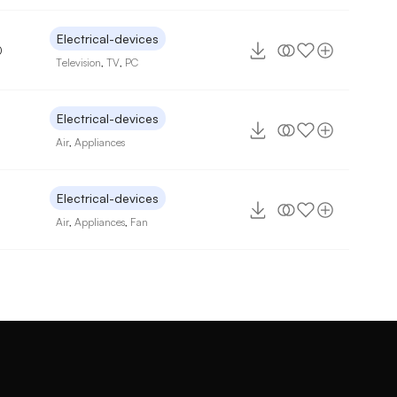
Electrical-devices
0
Television
,
TV
,
PC
Electrical-devices
Air
,
Appliances
Electrical-devices
Air
,
Appliances
,
Fan