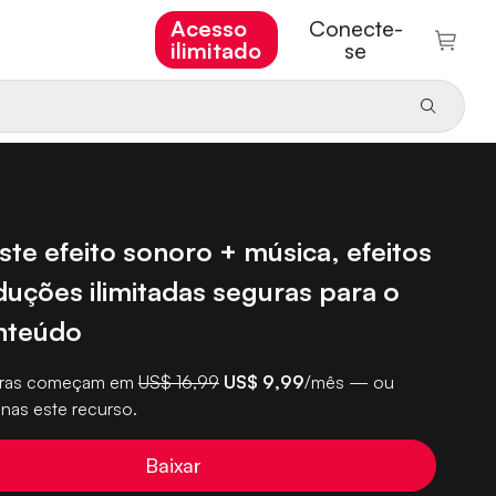
Acesso
Conecte-
ilimitado
se
ste efeito sonoro + música, efeitos
duções ilimitadas seguras para o
nteúdo
turas começam em
US$ 16,99
US$ 9,99
/mês — ou
nas este recurso.
Baixar