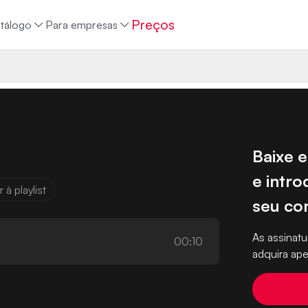
Preços
tálogo
Para empresas
Baixe e
e intro
 à playlist
seu co
As assina
00:10
adquira ape