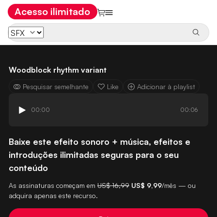
Acesso ilimitado
Woodblock rhythm variant
Pesquisar semelhante
Like
Adicionar à playlist
00:00
00:06
Baixe este efeito sonoro + música, efeitos e
introduções ilimitadas seguras para o seu
conteúdo
As assinaturas começam em
US$ 16,99
US$ 9,99
/mês — ou
adquira apenas este recurso.