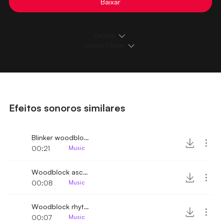
Baixar
Detalhes
Loops e Edições
Efeitos sonoros similares
Blinker woodblock rhythm
00:21
Music
Woodblock ascending arpeggio
00:08
Music
Woodblock rhythm dampened
00:07
Music