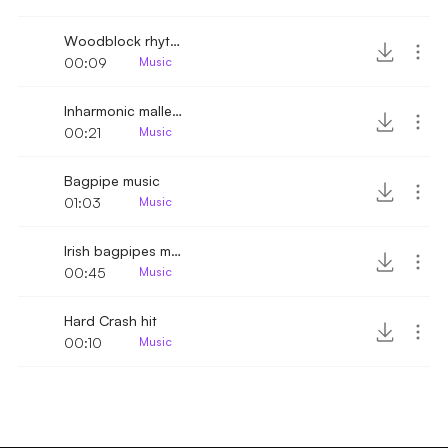
Woodblock rhythm
00:09
Music
Inharmonic mallet melody
00:21
Music
Bagpipe music
01:03
Music
Irish bagpipes music
00:45
Music
Hard Crash hit
00:10
Music