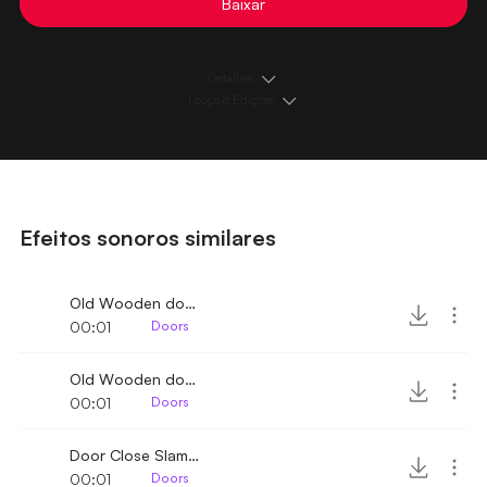
Baixar
Detalhes
Loops e Edições
Efeitos sonoros similares
Old Wooden door close 3
00:01
Doors
Old Wooden door close 2
00:01
Doors
Door Close Slam 3
00:01
Doors