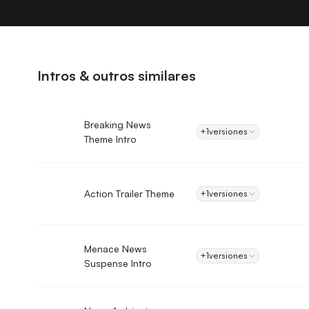
Intros & outros similares
Breaking News
+1
versiones
Theme Intro
Action Trailer Theme
+1
versiones
Menace News
+1
versiones
Suspense Intro