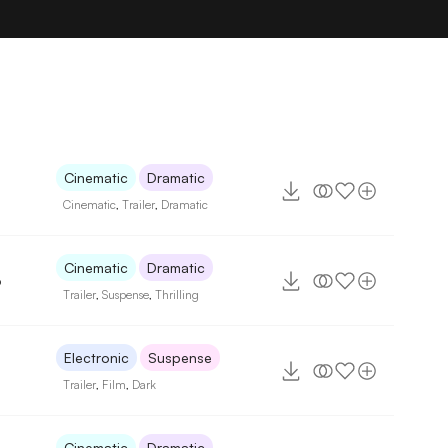
Cinematic
Dramatic
Cinematic
,
Trailer
,
Dramatic
Cinematic
Dramatic
6
Trailer
,
Suspense
,
Thrilling
Electronic
Suspense
Trailer
,
Film
,
Dark
Cinematic
Dramatic