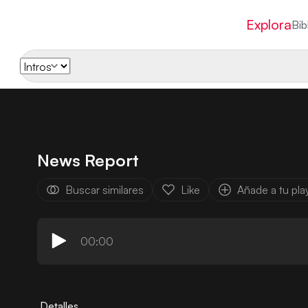
Explora
Bib
News Report
Buscar similares
Like
Añade a tu play
00:00
Detalles