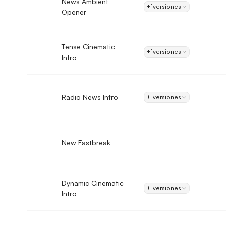
News Ambient
+1
versiones
Opener
Tense Cinematic
+1
versiones
Intro
Radio News Intro
+1
versiones
New Fastbreak
Dynamic Cinematic
+1
versiones
Intro