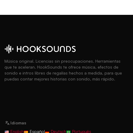
Música original. Licencias sin preocupaciones. Herramientas
que te aceleran. HookSounds te ofrece música, efectos de
sonido e intros libres de regalías hechos a medida, para que
puedas contar mejores historias con sonido, más rápido.
Idiomas
English
Español
Deutsch
Português