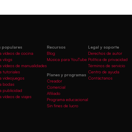
 populares
Recursos
Legal y soporte
a vídeos de cocina
Blog
Derechos de autor
a vlogs
Música para YouTube
Política de privacidad
a vídeos de manualidades
Términos de servicio
 tutoriales
Centro de ayuda
Planes y programas
a videojuegos
Contáctanos
Creador
a bodas
Comercial
a publicidad
Afiliado
 vídeos de viajes
Programa educacional
Sin fines de lucro