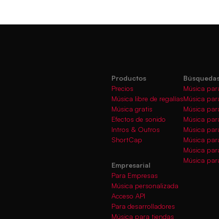
Productos
Búsquedas
Precios
Música par
Música libre de regalías
Música par
Música gratis
Música par
Efectos de sonido
Música para
Intros & Outros
Música par
ShortCap
Música par
Música par
Música para
Empresarial
Para Empresas
Música personalizada
Acceso API
Para desarrolladores
Música para tiendas