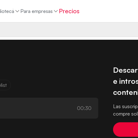
Precios
lioteca
Para empresas
Descar
e intro
list
conten
Las suscri
00:30
compre solo