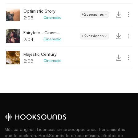
Optimistic Story
+2
versiones
2:08
Cinematic
Fairytale - Cinematic
+2
versiones
2:04
Cinematic
Majestic Century
2:08
Cinematic
Música original. Licencias sin preocupaciones. Herramientas
que te aceleran. HookSounds te ofrece música, efectos de