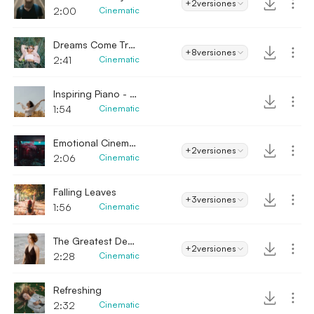
+2
versiones
2:00
Cinematic
Dreams Come True
+8
versiones
2:41
Cinematic
Inspiring Piano - Emotional
1:54
Cinematic
Emotional Cinematic 3
+2
versiones
2:06
Cinematic
Falling Leaves
+3
versiones
1:56
Cinematic
The Greatest Destiny
+2
versiones
2:28
Cinematic
Refreshing
2:32
Cinematic