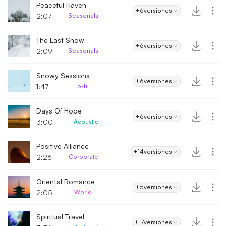
Peaceful Haven
+6
versiones
2:07
Seasonals
The Last Snow
+6
versiones
2:09
Seasonals
Snowy Sessions
+6
versiones
1:47
Lo-fi
Days Of Hope
+6
versiones
3:00
Acoustic
Positive Alliance
+14
versiones
2:26
Corporate
Oriental Romance
+5
versiones
2:05
World
Spiritual Travel
+17
versiones