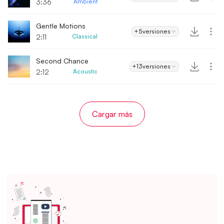
3:36
Ambient
Gentle Motions
+5
versiones
2:11
Classical
Second Chance
+13
versiones
2:12
Acoustic
Cargar más