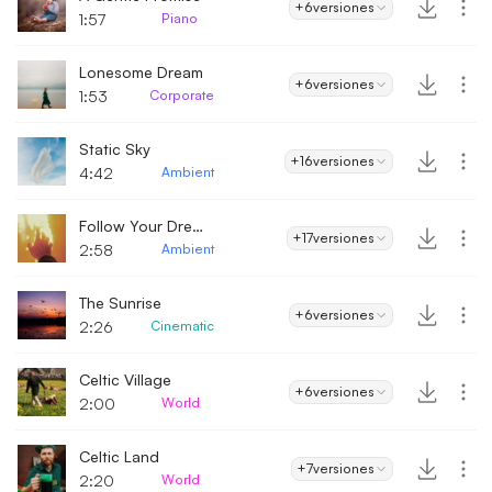
+6
versiones
1:57
Piano
Lonesome Dream
+6
versiones
1:53
Corporate
Static Sky
+16
versiones
4:42
Ambient
Follow Your Dreams
+17
versiones
2:58
Ambient
The Sunrise
+6
versiones
2:26
Cinematic
Celtic Village
+6
versiones
2:00
World
Celtic Land
+7
versiones
2:20
World