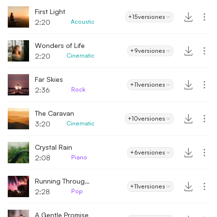
First Light
+15
versiones
2:20
Acoustic
Wonders of Life
+9
versiones
2:20
Cinematic
Far Skies
+11
versiones
2:36
Rock
The Caravan
+10
versiones
3:20
Cinematic
Crystal Rain
+6
versiones
2:08
Piano
Running Through The Night
+11
versiones
2:28
Pop
A Gentle Promise