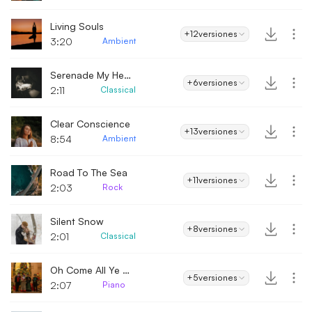
Living Souls
+12
versiones
3:20
Ambient
Serenade My Heart
+6
versiones
2:11
Classical
Clear Conscience
+13
versiones
8:54
Ambient
Road To The Sea
+11
versiones
2:03
Rock
Silent Snow
+8
versiones
2:01
Classical
Oh Come All Ye Faithful
+5
versiones
2:07
Piano