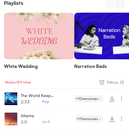
Playlists
White Wedding
Narration Beds
Filtros
(1)
Música
SFX
Intros
The World Keeps On Spinning
+10
versiones
2:33
Pop
Atlanta
+17
versiones
2:11
Lo-fi