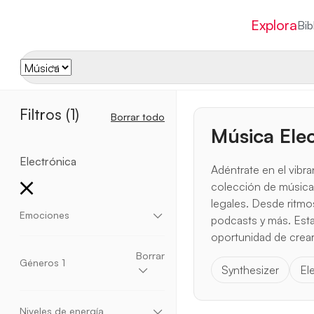
Explora
Bib
Filtros
(1)
Borrar todo
Música Elec
Electrónica
Adéntrate en el vibr
colección de música e
legales. Desde ritmo
Emociones
podcasts y más. Esta 
oportunidad de crear
Agresiva
Chill
Sombría
Dramática
Ensueño
Excéntrica
Elegante
Emocional
Borrar
Géneros
1
Energética
Entusiástica
Épica
Fantasía
Synthesizer
El
Divertida
Alegre
Pesada
Esperanzadora
Inspiradora
Momentum
Motivacional
Acústica
Ambiental
Blues
Niños
Navideña
Misteriosa
Pacífica
Relajante
Romántica
Cinematográfica
Clásica
Corporativa
Niveles de energía