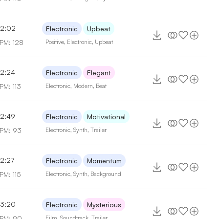
2:02
Electronic
Upbeat
PM: 128
Positive
,
Electronic
,
Upbeat
2:24
Electronic
Elegant
PM: 113
Electronic
,
Modern
,
Beat
2:49
Electronic
Motivational
PM: 93
Electronic
,
Synth
,
Trailer
2:27
Electronic
Momentum
PM: 115
Electronic
,
Synth
,
Background
3:20
Electronic
Mysterious
PM: 90
Film
,
Soundtrack
,
Trailer