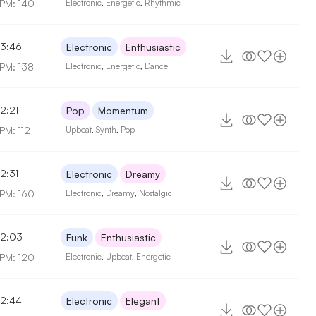
PM: 140
Electronic
,
Energetic
,
Rhythmic
3:46
Electronic
Enthusiastic
PM: 138
Electronic
,
Energetic
,
Dance
2:21
Pop
Momentum
PM: 112
Upbeat
,
Synth
,
Pop
2:31
Electronic
Dreamy
PM: 160
Electronic
,
Dreamy
,
Nostalgic
2:03
Funk
Enthusiastic
PM: 120
Electronic
,
Upbeat
,
Energetic
2:44
Electronic
Elegant