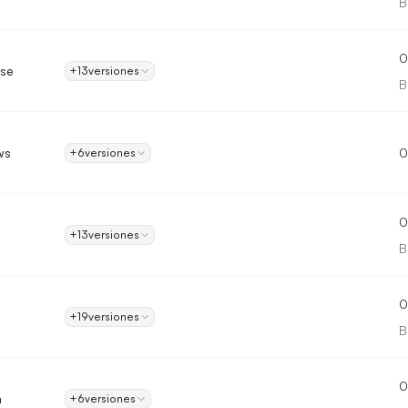
B
0
ose
+13
versiones
B
ws
0
+6
versiones
0
+13
versiones
B
0
+19
versiones
B
0
m
+6
versiones