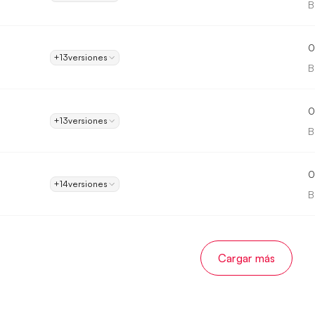
B
0
+13
versiones
B
0
+13
versiones
B
0
+14
versiones
B
Cargar más