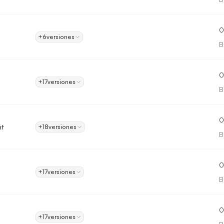
0
+6
versiones
B
0
+17
versiones
B
0
ht
+18
versiones
B
0
+17
versiones
B
0
m
+17
versiones