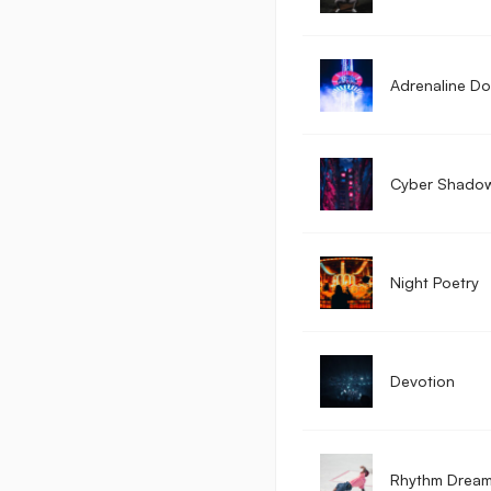
Adrenaline D
Cyber Shado
Night Poetry
Devotion
Rhythm Drea