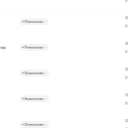
B
0
+17
versiones
B
0
nas
+17
versiones
B
0
+12
versiones
B
0
+16
versiones
B
0
+12
versiones