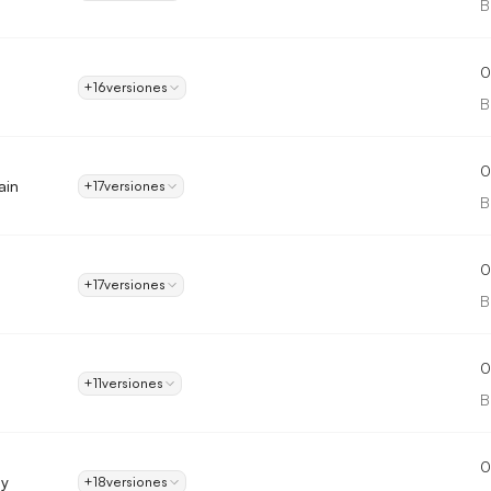
B
0
+16
versiones
B
0
ain
+17
versiones
B
0
s
+17
versiones
B
0
+11
versiones
B
0
ay
+18
versiones