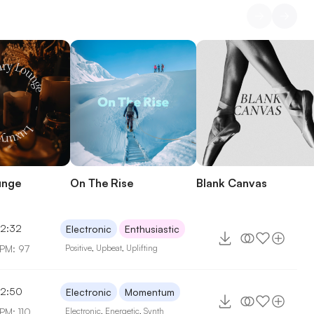
unge
On The Rise
Blank Canvas
2:32
Electronic
Enthusiastic
PM: 97
Positive
,
Upbeat
,
Uplifting
2:50
Electronic
Momentum
PM: 110
Electronic
,
Energetic
,
Synth