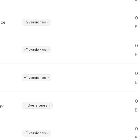
0
nce
+2
versiones
B
0
+11
versiones
B
0
+11
versiones
B
0
ge
+10
versiones
B
0
+11
versiones
B