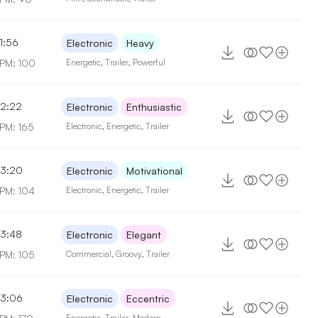
1:56
Electronic
Heavy
PM: 100
Energetic
,
Trailer
,
Powerful
2:22
Electronic
Enthusiastic
PM: 165
Electronic
,
Energetic
,
Trailer
3:20
Electronic
Motivational
PM: 104
Electronic
,
Energetic
,
Trailer
3:48
Electronic
Elegant
PM: 105
Commercial
,
Groovy
,
Trailer
3:06
Electronic
Eccentric
Energetic
,
Trailer
,
Modern