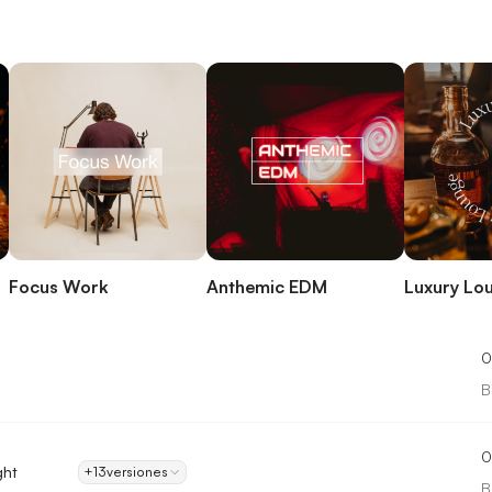
Focus Work
Anthemic EDM
Luxury Lo
0
B
0
ght
+13
versiones
B