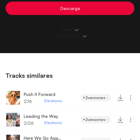
Descarga
Detalles
Loops y Ediciones
Tracks similares
Push It Forward
+2
versiones
2:16
Electronic
Leading the Way
+2
versiones
2:06
Electronic
Here We Go Again