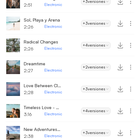
+3
versiones
2:51
Electronic
Sol, Playa y Arena
+3
versiones
2:26
Electronic
Radical Changes
+4
versiones
2;26
Electronic
Dreamtime
+2
versiones
2:27
Electronic
Love Between Clouds
+3
versiones
2;28
Electronic
Timeless Love - Electronic
+4
versiones
3:16
Electronic
New Adventures Waiting
+3
versiones
2:38
Electronic