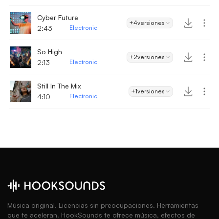
Cyber Future
+4
versiones
2:43
Electronic
So High
+2
versiones
2:13
Electronic
Still In The Mix
+1
versiones
4:10
Electronic
Música original. Licencias sin preocupaciones. Herramientas
que te aceleran. HookSounds te ofrece música, efectos de