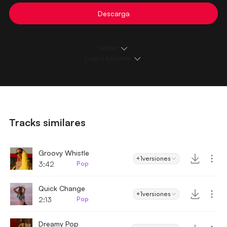
Descarga
Detalles
Loops y Ediciones
Tracks similares
Groovy Whistle
+1
versiones
3:42
Pop
Quick Change
+1
versiones
2:13
Pop
Dreamy Pop