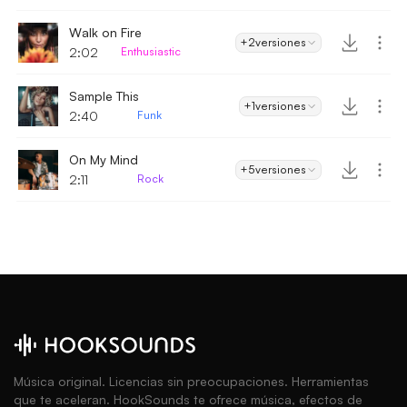
Walk on Fire
+2
versiones
2:02
Enthusiastic
Sample This
+1
versiones
2:40
Funk
On My Mind
+5
versiones
2:11
Rock
Música original. Licencias sin preocupaciones. Herramientas
que te aceleran. HookSounds te ofrece música, efectos de