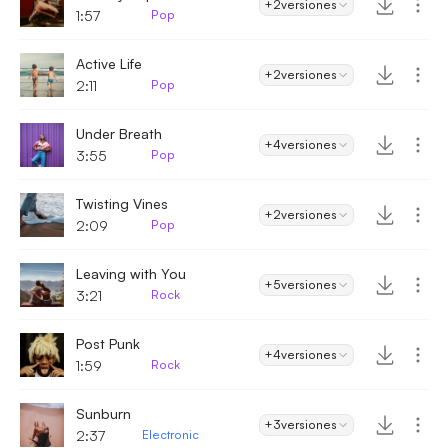
+2
versiones
1:57
Pop
Active Life
+2
versiones
2:11
Pop
Under Breath
+4
versiones
3:55
Pop
Twisting Vines
+2
versiones
2:09
Pop
Leaving with You
+5
versiones
3:21
Rock
Post Punk
+4
versiones
1:59
Rock
Sunburn
+3
versiones
2:37
Electronic