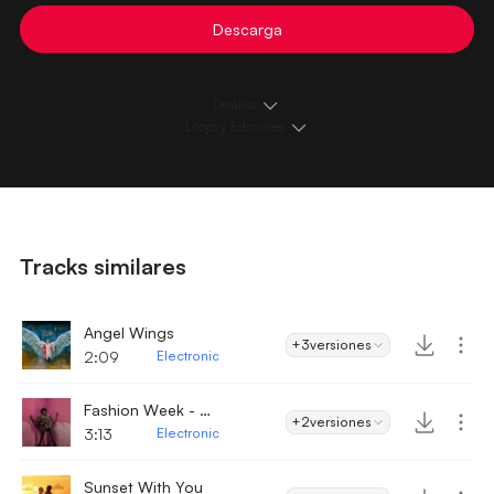
Descarga
Detalles
Loops y Ediciones
Tracks similares
Angel Wings
+3
versiones
2:09
Electronic
Fashion Week - Electronic
+2
versiones
3:13
Electronic
Sunset With You