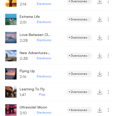
+3
versiones
2:14
Electronic
Extreme Life
+5
versiones
2:51
Electronic
Love Between Clouds
+3
versiones
2;28
Electronic
New Adventures Waiting
+3
versiones
2:38
Electronic
Flying Up
+3
versiones
2:16
Electronic
Learning To Fly
+2
versiones
1:47
Pop
Ultraviolet Moon
+6
versiones
2:10
Electronic