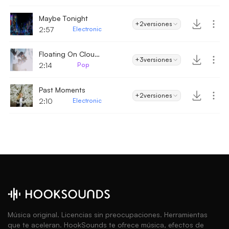
Maybe Tonight
+2
versiones
2:57
Electronic
Floating On Clouds
+3
versiones
2:14
Pop
Past Moments
+2
versiones
2:10
Electronic
Música original. Licencias sin preocupaciones. Herramientas
que te aceleran. HookSounds te ofrece música, efectos de