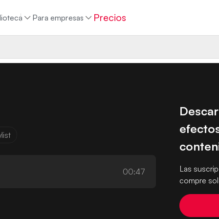
Precios
lioteca
Para empresas
Descar
efectos
list
conten
Las suscri
00:47
compre solo