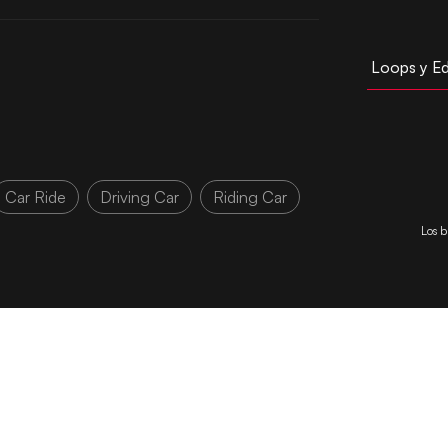
Loops y Ed
Car Ride
Driving Car
Riding Car
Los b