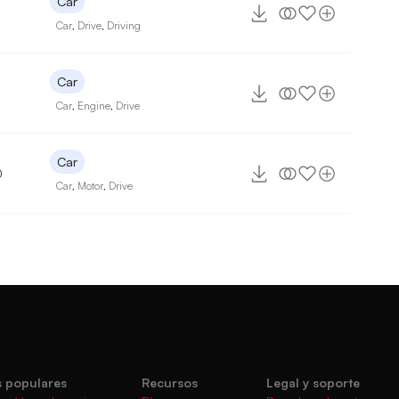
Car
Car
,
Drive
,
Driving
Car
Car
,
Engine
,
Drive
Car
0
Car
,
Motor
,
Drive
 populares
Recursos
Legal y soporte