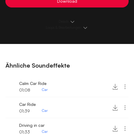
Download
Details
Loops & Bearbeitungen
Ähnliche Soundeffekte
Calm Car Ride
01:08
Car
Car Ride
01:39
Car
Driving in car
01:33
Car