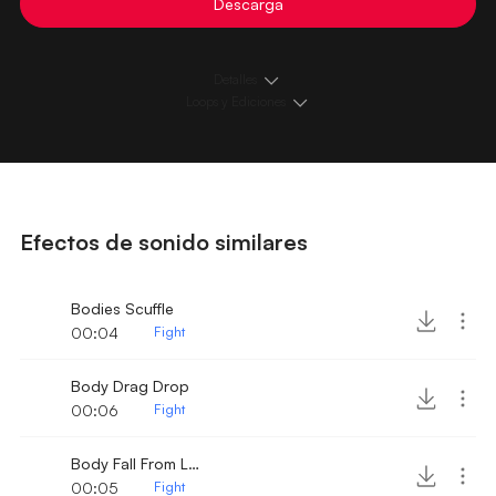
Descarga
Detalles
Loops y Ediciones
Efectos de sonido similares
Bodies Scuffle
00:04
Fight
Body Drag Drop
00:06
Fight
Body Fall From Locker
00:05
Fight