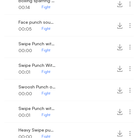
Boxing sparring sounds
00:14
Fight
Face punch sound effect
00:05
Fight
Swipe Punch with bone crack
00:00
Fight
Swipe Punch With Bone Crack 2
00:01
Fight
Swoosh Punch on a wooden surface
00:00
Fight
Swipe Punch with Bone Crack 3
00:01
Fight
Heavy Swipe punch with crack
00:00
Fight