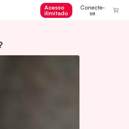
Acesso
Conecte-
ilimitado
se
?