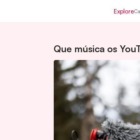
Explore
Ca
Que música os You