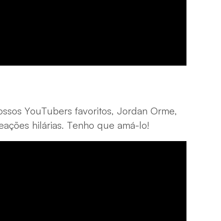
ssos YouTubers favoritos, Jordan Orme,
eações hilárias. Tenho que amá-lo!