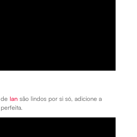
s de
Ian
são lindos por si só, adicione a
perfeita.