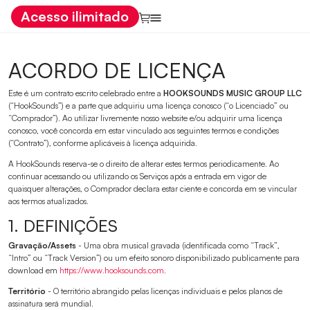
Acesso ilimitado
ACORDO DE LICENÇA
Este é um contrato escrito celebrado entre a
HOOKSOUNDS MUSIC GROUP LLC
(“HookSounds”) e a parte que adquiriu uma licença conosco (“o Licenciado” ou
“Comprador”). Ao utilizar livremente nosso website e/ou adquirir uma licença
conosco, você concorda em estar vinculado aos seguintes termos e condições
(“Contrato”), conforme aplicáveis à licença adquirida.
A HookSounds reserva-se o direito de alterar estes termos periodicamente. Ao
continuar acessando ou utilizando os Serviços após a entrada em vigor de
quaisquer alterações, o Comprador declara estar ciente e concorda em se vincular
aos termos atualizados.
1. DEFINIÇÕES
Gravação/Assets
- Uma obra musical gravada (identificada como “Track”,
“Intro” ou “Track Version”) ou um efeito sonoro disponibilizado publicamente para
download em
https://www.hooksounds.com
.
Território
- O território abrangido pelas licenças individuais e pelos planos de
assinatura será mundial.