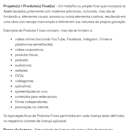
Projeto(s) / Produto(s) Final(is)
- Um trabalho ou projeto final que incorpora os
Assets baixados juntamente com materiais adicionais, incluindo, mas não se
limitando a, elementos visuais, sonoros ou outros elementos criativos, resultando em
uma obra com escopo mais amplo e distinta em sua natureza da própria gravação.
Exemplos de Produtos Finais incluem, mas não se limitam a:
vídeos online (incluindo YouTube, Facebook, Instagram, Vimeo e
plataformas semelhantes);
vídeos corporativos;
produtos físicos;
podcasts;
audiolivros;
websites;
DVDs;
videogames;
aplicativos;
apresentações ao vivo;
conteúdos para redes sociais;
filmes independentes;
promoções na internet.
Os tipos específicos de Produtos Finais permitidos em cada licença serão definidos
no respectivo contrato de licença aplicável.
Prazo da licença
- Este contrato de licença não possui data de expiração.