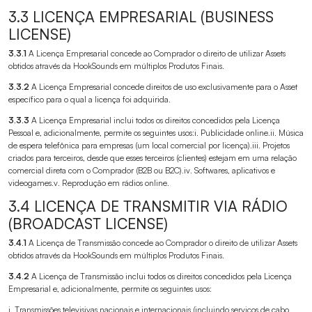
3.3 LICENÇA EMPRESARIAL (BUSINESS
LICENSE)
3.3.1
A Licença Empresarial concede ao Comprador o direito de utilizar Assets
obtidos através da HookSounds em múltiplos Produtos Finais.
3.3.2
A Licença Empresarial concede direitos de uso exclusivamente para o Asset
específico para o qual a licença foi adquirida.
3.3.3
A Licença Empresarial inclui todos os direitos concedidos pela Licença
Pessoal e, adicionalmente, permite os seguintes usos:i. Publicidade online.ii. Música
de espera telefônica para empresas (um local comercial por licença).iii. Projetos
criados para terceiros, desde que esses terceiros (clientes) estejam em uma relação
comercial direta com o Comprador (B2B ou B2C).iv. Softwares, aplicativos e
videogames.v. Reprodução em rádios online.
3.4 LICENÇA DE TRANSMITIR VIA RÁDIO
(BROADCAST LICENSE)
3.4.1
A Licença de Transmissão concede ao Comprador o direito de utilizar Assets
obtidos através da HookSounds em múltiplos Produtos Finais.
3.4.2
A Licença de Transmissão inclui todos os direitos concedidos pela Licença
Empresarial e, adicionalmente, permite os seguintes usos:
i. Transmissões televisivas nacionais e internacionais (incluindo serviços de cabo,