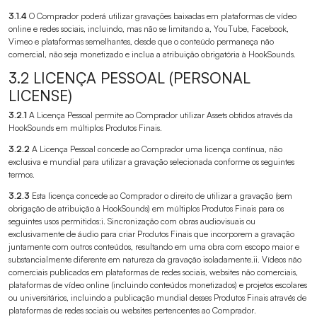
3.1.4
O Comprador poderá utilizar gravações baixadas em plataformas de vídeo
online e redes sociais, incluindo, mas não se limitando a, YouTube, Facebook,
Vimeo e plataformas semelhantes, desde que o conteúdo permaneça não
comercial, não seja monetizado e inclua a atribuição obrigatória à HookSounds.
3.2 LICENÇA PESSOAL (PERSONAL
LICENSE)
3.2.1
A Licença Pessoal permite ao Comprador utilizar Assets obtidos através da
HookSounds em múltiplos Produtos Finais.
3.2.2
A Licença Pessoal concede ao Comprador uma licença contínua, não
exclusiva e mundial para utilizar a gravação selecionada conforme os seguintes
termos.
3.2.3
Esta licença concede ao Comprador o direito de utilizar a gravação (sem
obrigação de atribuição à HookSounds) em múltiplos Produtos Finais para os
seguintes usos permitidos:i. Sincronização com obras audiovisuais ou
exclusivamente de áudio para criar Produtos Finais que incorporem a gravação
juntamente com outros conteúdos, resultando em uma obra com escopo maior e
substancialmente diferente em natureza da gravação isoladamente.ii. Vídeos não
comerciais publicados em plataformas de redes sociais, websites não comerciais,
plataformas de vídeo online (incluindo conteúdos monetizados) e projetos escolares
ou universitários, incluindo a publicação mundial desses Produtos Finais através de
plataformas de redes sociais ou websites pertencentes ao Comprador.