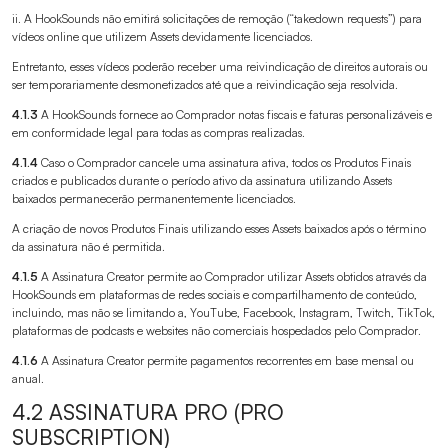
ii. A HookSounds não emitirá solicitações de remoção (“takedown requests”) para
vídeos online que utilizem Assets devidamente licenciados.
Entretanto, esses vídeos poderão receber uma reivindicação de direitos autorais ou
ser temporariamente desmonetizados até que a reivindicação seja resolvida.
4.1.3
A HookSounds fornece ao Comprador notas fiscais e faturas personalizáveis e
em conformidade legal para todas as compras realizadas.
4.1.4
Caso o Comprador cancele uma assinatura ativa, todos os Produtos Finais
criados e publicados durante o período ativo da assinatura utilizando Assets
baixados permanecerão permanentemente licenciados.
A criação de novos Produtos Finais utilizando esses Assets baixados após o término
da assinatura não é permitida.
4.1.5
A Assinatura Creator permite ao Comprador utilizar Assets obtidos através da
HookSounds em plataformas de redes sociais e compartilhamento de conteúdo,
incluindo, mas não se limitando a, YouTube, Facebook, Instagram, Twitch, TikTok,
plataformas de podcasts e websites não comerciais hospedados pelo Comprador.
4.1.6
A Assinatura Creator permite pagamentos recorrentes em base mensal ou
anual.
4.2 ASSINATURA PRO (PRO
SUBSCRIPTION)