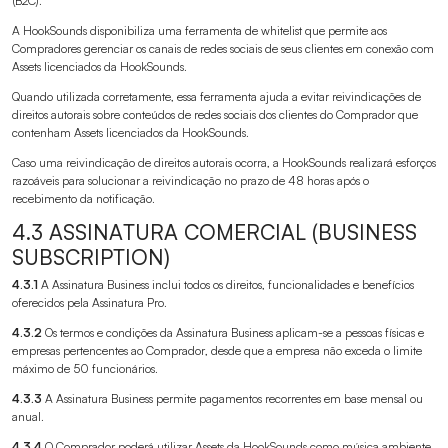
(B2C).
A HookSounds disponibiliza uma ferramenta de whitelist que permite aos
Compradores gerenciar os canais de redes sociais de seus clientes em conexão com
Assets licenciados da HookSounds.
Quando utilizada corretamente, essa ferramenta ajuda a evitar reivindicações de
direitos autorais sobre conteúdos de redes sociais dos clientes do Comprador que
contenham Assets licenciados da HookSounds.
Caso uma reivindicação de direitos autorais ocorra, a HookSounds realizará esforços
razoáveis para solucionar a reivindicação no prazo de 48 horas após o
recebimento da notificação.
4.3 ASSINATURA COMERCIAL (BUSINESS
SUBSCRIPTION)
4.3.1
A Assinatura Business inclui todos os direitos, funcionalidades e benefícios
oferecidos pela Assinatura Pro.
4.3.2
Os termos e condições da Assinatura Business aplicam-se a pessoas físicas e
empresas pertencentes ao Comprador, desde que a empresa não exceda o limite
máximo de 50 funcionários.
4.3.3
A Assinatura Business permite pagamentos recorrentes em base mensal ou
anual.
4.3.4
O Comprador poderá utilizar Assets da HookSounds como música ambiente