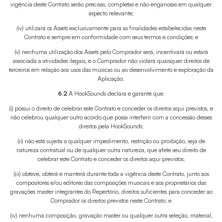
vigência deste Contrato serão precisas, completas e não enganosas em qualquer
aspecto relevante;
(iv) utilizará os Assets exclusivamente para as finalidades estabelecidas neste
Contrato e sempre em conformidade com seus termos e condições; e
(v) nenhuma utilização dos Assets pelo Comprador será, incentivará ou estará
associada a atividades ilegais, e o Comprador não violará quaisquer direitos de
terceiros em relação aos usos das músicas ou ao desenvolvimento e exploração da
Aplicação.
6.2
A HookSounds declara e garante que:
(i) possui o direito de celebrar este Contrato e conceder os direitos aqui previstos, e
não celebrou qualquer outro acordo que possa interferir com a concessão desses
direitos pela HookSounds;
(ii) não está sujeita a qualquer impedimento, restrição ou proibição, seja de
natureza contratual ou de qualquer outra natureza, que afete seu direito de
celebrar este Contrato e conceder os direitos aqui previstos;
(iii) obteve, obterá e manterá durante toda a vigência deste Contrato, junto aos
compositores e/ou editores das composições musicais e aos proprietários das
gravações master integrantes do Repertório, direitos suficientes para conceder ao
Comprador os direitos previstos neste Contrato; e
(iv) nenhuma composição, gravação master ou qualquer outra seleção, material,