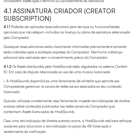
incorporem Assets após o término ou cancelamento da Assinatura.
4.1 ASSINATURA CRIADOR (CREATOR
SUBSCRIPTION)
4.1.1
Poderão ser aplicadas taxas adicionais para serviços ou funcionalidades
opcionais que não estejam incluídos na licença ou plano de assinatura selecionado
pelo Comprador.
Quaisquer taxas adicionais serão claramente informadas previamente e somente
serão cobradas após a aceitação expressa do Comprador. Nenhuma cobrança
adicional será realizada sem o consentimento prévio do Comprador.
4.1.2
Os Assets distribuídos pela HookSounds estão registrados no sistema Content
ID. Em caso de disputa relacionada ao uso de uma música licenciada:
i. A HookSounds disponibiliza uma ferramenta de whitelist que permite aos
Compradores gerenciar os canais de redes sociais associados ao seu conteúdo
licenciado.
Quando utilizada corretamente, essa ferramenta impede reivindicações de direitos
autorais sobre conteúdos publicados nas redes sociais do Comprador que
contenham Assets licenciados da HookSounds.
Caso uma reivindicação de direitos autorais ocorra, a HookSounds realizará esforços
razoáveis para solucionar a reivindicação no prazo de 48 horas após o
recebimento da notificação.