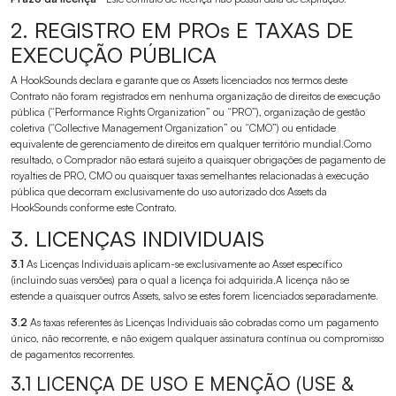
2. REGISTRO EM PROs E TAXAS DE
EXECUÇÃO PÚBLICA
A HookSounds declara e garante que os Assets licenciados nos termos deste
Contrato não foram registrados em nenhuma organização de direitos de execução
pública (“Performance Rights Organization” ou “PRO”), organização de gestão
coletiva (“Collective Management Organization” ou “CMO”) ou entidade
equivalente de gerenciamento de direitos em qualquer território mundial.Como
resultado, o Comprador não estará sujeito a quaisquer obrigações de pagamento de
royalties de PRO, CMO ou quaisquer taxas semelhantes relacionadas à execução
pública que decorram exclusivamente do uso autorizado dos Assets da
HookSounds conforme este Contrato.
3. LICENÇAS INDIVIDUAIS
3.1
As Licenças Individuais aplicam-se exclusivamente ao Asset específico
(incluindo suas versões) para o qual a licença foi adquirida.A licença não se
estende a quaisquer outros Assets, salvo se estes forem licenciados separadamente.
3.2
As taxas referentes às Licenças Individuais são cobradas como um pagamento
único, não recorrente, e não exigem qualquer assinatura contínua ou compromisso
de pagamentos recorrentes.
3.1 LICENÇA DE USO E MENÇÃO (USE &