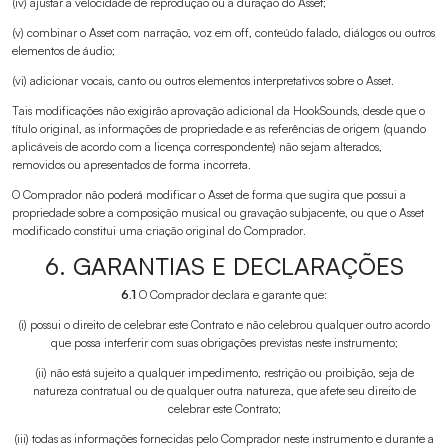
(iv) ajustar a velocidade de reprodução ou a duração do Asset;
(v) combinar o Asset com narração, voz em off, conteúdo falado, diálogos ou outros
elementos de áudio;
(vi) adicionar vocais, canto ou outros elementos interpretativos sobre o Asset.
Tais modificações não exigirão aprovação adicional da HookSounds, desde que o
título original, as informações de propriedade e as referências de origem (quando
aplicáveis de acordo com a licença correspondente) não sejam alterados,
removidos ou apresentados de forma incorreta.
O Comprador não poderá modificar o Asset de forma que sugira que possui a
propriedade sobre a composição musical ou gravação subjacente, ou que o Asset
modificado constitui uma criação original do Comprador.
6. GARANTIAS E DECLARAÇÕES
6.1
O Comprador declara e garante que:
(i) possui o direito de celebrar este Contrato e não celebrou qualquer outro acordo
que possa interferir com suas obrigações previstas neste instrumento;
(ii) não está sujeito a qualquer impedimento, restrição ou proibição, seja de
natureza contratual ou de qualquer outra natureza, que afete seu direito de
celebrar este Contrato;
(iii) todas as informações fornecidas pelo Comprador neste instrumento e durante a