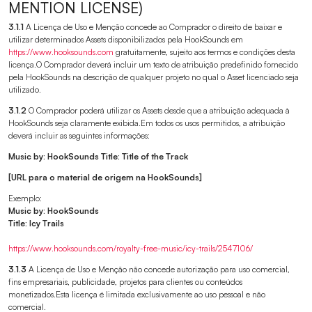
MENTION LICENSE)
3.1.1
A Licença de Uso e Menção concede ao Comprador o direito de baixar e
utilizar determinados Assets disponibilizados pela HookSounds em
https://www.hooksounds.com
gratuitamente, sujeito aos termos e condições desta
licença.O Comprador deverá incluir um texto de atribuição predefinido fornecido
pela HookSounds na descrição de qualquer projeto no qual o Asset licenciado seja
utilizado.
3.1.2
O Comprador poderá utilizar os Assets desde que a atribuição adequada à
HookSounds seja claramente exibida.Em todos os usos permitidos, a atribuição
deverá incluir as seguintes informações:
Music by: HookSounds
Title: Title of the Track
[URL para o material de origem na HookSounds]
Exemplo:
Music by: HookSounds
Title: Icy Trails
https://www.hooksounds.com/royalty-free-music/icy-trails/2547106/
3.1.3
A Licença de Uso e Menção não concede autorização para uso comercial,
fins empresariais, publicidade, projetos para clientes ou conteúdos
monetizados.Esta licença é limitada exclusivamente ao uso pessoal e não
comercial.