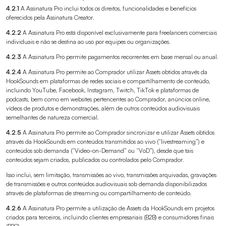
4.2.1
A Assinatura Pro inclui todos os direitos, funcionalidades e benefícios
oferecidos pela Assinatura Creator.
4.2.2
A Assinatura Pro está disponível exclusivamente para freelancers comerciais
individuais e não se destina ao uso por equipes ou organizações.
4.2.3
A Assinatura Pro permite pagamentos recorrentes em base mensal ou anual.
4.2.4
A Assinatura Pro permite ao Comprador utilizar Assets obtidos através da
HookSounds em plataformas de redes sociais e compartilhamento de conteúdo,
incluindo YouTube, Facebook, Instagram, Twitch, TikTok e plataformas de
podcasts, bem como em websites pertencentes ao Comprador, anúncios online,
vídeos de produtos e demonstrações, além de outros conteúdos audiovisuais
semelhantes de natureza comercial.
4.2.5
A Assinatura Pro permite ao Comprador sincronizar e utilizar Assets obtidos
através da HookSounds em conteúdos transmitidos ao vivo (“livestreaming”) e
conteúdos sob demanda (“Video-on-Demand” ou “VoD”), desde que tais
conteúdos sejam criados, publicados ou controlados pelo Comprador.
Isso inclui, sem limitação, transmissões ao vivo, transmissões arquivadas, gravações
de transmissões e outros conteúdos audiovisuais sob demanda disponibilizados
através de plataformas de streaming ou compartilhamento de conteúdo.
4.2.6
A Assinatura Pro permite a utilização de Assets da HookSounds em projetos
criados para terceiros, incluindo clientes empresariais (B2B) e consumidores finais