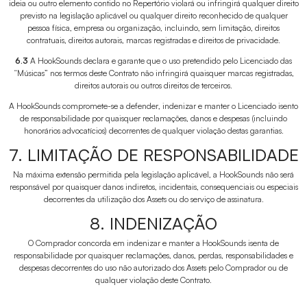
ideia ou outro elemento contido no Repertório violará ou infringirá qualquer direito
previsto na legislação aplicável ou qualquer direito reconhecido de qualquer
pessoa física, empresa ou organização, incluindo, sem limitação, direitos
contratuais, direitos autorais, marcas registradas e direitos de privacidade.
6.3
A HookSounds declara e garante que o uso pretendido pelo Licenciado das
“Músicas” nos termos deste Contrato não infringirá quaisquer marcas registradas,
direitos autorais ou outros direitos de terceiros.
A HookSounds compromete-se a defender, indenizar e manter o Licenciado isento
de responsabilidade por quaisquer reclamações, danos e despesas (incluindo
honorários advocatícios) decorrentes de qualquer violação destas garantias.
7. LIMITAÇÃO DE RESPONSABILIDADE
Na máxima extensão permitida pela legislação aplicável, a HookSounds não será
responsável por quaisquer danos indiretos, incidentais, consequenciais ou especiais
decorrentes da utilização dos Assets ou do serviço de assinatura.
8. INDENIZAÇÃO
O Comprador concorda em indenizar e manter a HookSounds isenta de
responsabilidade por quaisquer reclamações, danos, perdas, responsabilidades e
despesas decorrentes do uso não autorizado dos Assets pelo Comprador ou de
qualquer violação deste Contrato.