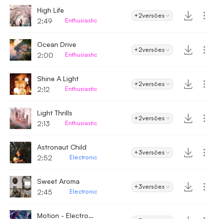
High Life
+2
versões
2:49
Enthusiastic
Ocean Drive
+2
versões
2:00
Enthusiastic
Shine A Light
+2
versões
2:12
Enthusiastic
Light Thrills
+2
versões
2:13
Enthusiastic
Astronaut Child
+3
versões
2:52
Electronic
Sweet Aroma
+3
versões
2:45
Electronic
Motion - Electronic