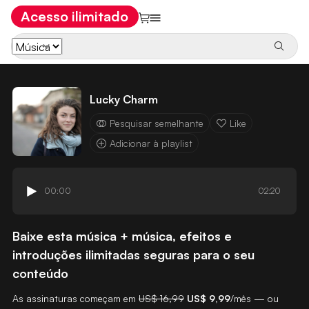
Acesso ilimitado
Lucky Charm
Pesquisar semelhante
Like
Adicionar à playlist
00:00
02:20
Baixe esta música + música, efeitos e
introduções ilimitadas seguras para o seu
conteúdo
As assinaturas começam em
US$ 16,99
US$ 9,99
/mês — ou