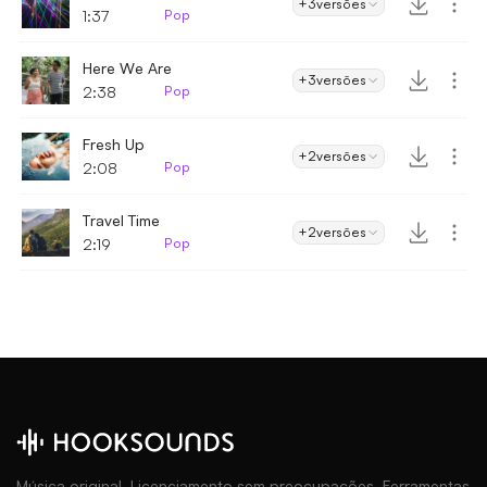
+3
versões
1:37
Pop
Here We Are
+3
versões
2:38
Pop
Fresh Up
+2
versões
2:08
Pop
Travel Time
+2
versões
2:19
Pop
Música original. Licenciamento sem preocupações. Ferramentas