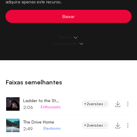
adquira apenas este recurso.
Baixar
Detalhes
Loops e Edições
Faixas semelhantes
Ladder to the Stars
+2
versões
2:06
Enthusiastic
The Drive Home
+2
versões
2:49
Electronic