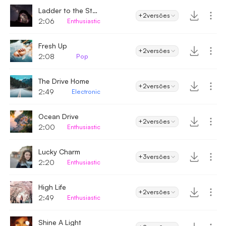
Ladder to the Stars
+2
versões
2:06
Enthusiastic
Fresh Up
+2
versões
2:08
Pop
The Drive Home
+2
versões
2:49
Electronic
Ocean Drive
+2
versões
2:00
Enthusiastic
Lucky Charm
+3
versões
2:20
Enthusiastic
High Life
+2
versões
2:49
Enthusiastic
Shine A Light