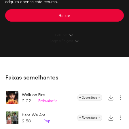
adquira apenas este recurso.
Baixar
Detalhes
Loops e Edições
Faixas semelhantes
Walk on Fire
+2
versões
2:02
Enthusiastic
Here We Are
+3
versões
2:38
Pop