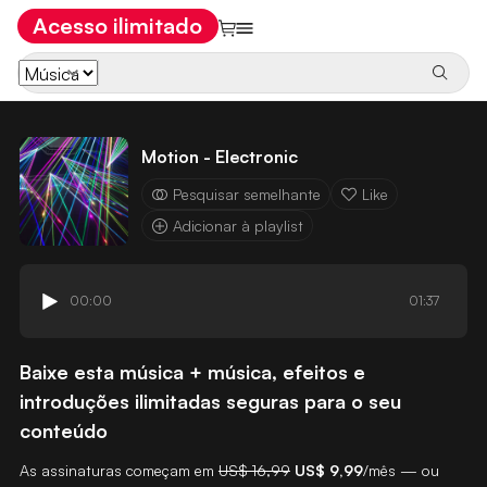
Acesso ilimitado
Motion - Electronic
Pesquisar semelhante
Like
Adicionar à playlist
00:00
01:37
Baixe esta música + música, efeitos e
introduções ilimitadas seguras para o seu
conteúdo
As assinaturas começam em
US$ 16,99
US$ 9,99
/mês — ou