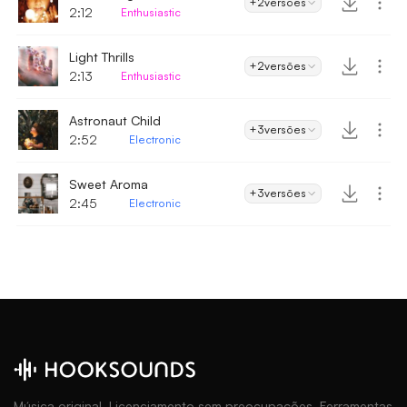
+2
versões
2:12
Enthusiastic
Light Thrills
+2
versões
2:13
Enthusiastic
Astronaut Child
+3
versões
2:52
Electronic
Sweet Aroma
+3
versões
2:45
Electronic
Música original. Licenciamento sem preocupações. Ferramentas