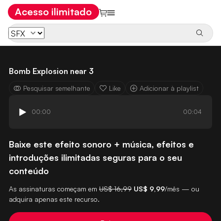
Acesso ilimitado
Bomb Explosion near 3
Pesquisar semelhante
Like
Adicionar à playlist
00:00
00:04
Baixe este efeito sonoro + música, efeitos e
introduções ilimitadas seguras para o seu
conteúdo
As assinaturas começam em
US$ 16,99
US$ 9,99
/mês — ou
adquira apenas este recurso.