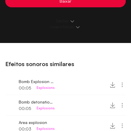
Baixar
Detalhes
Loops e Edições
Efeitos sonoros similares
Bomb Explosion near
00:05
Explosions
Bomb detonation near
00:05
Explosions
Area explosion
00:03
Explosions