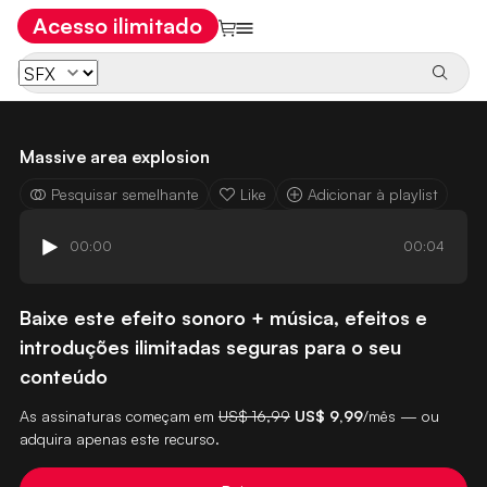
Acesso ilimitado
Massive area explosion
Pesquisar semelhante
Like
Adicionar à playlist
00:00
00:04
Baixe este efeito sonoro + música, efeitos e
introduções ilimitadas seguras para o seu
conteúdo
As assinaturas começam em
US$ 16,99
US$ 9,99
/mês — ou
adquira apenas este recurso.