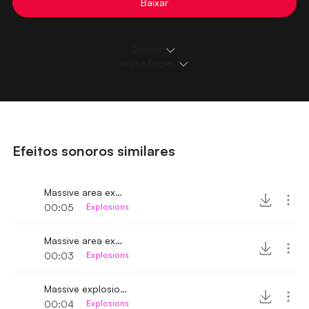
Baixar
Detalhes
Loops e Edições
Efeitos sonoros similares
Massive area explosion 3
00:05
Explosions
Massive area explosion 2
00:03
Explosions
Massive explosion near
00:04
Explosions