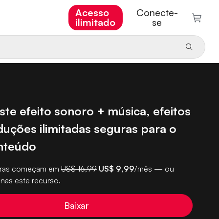
Acesso
Conecte-
ilimitado
se
ste efeito sonoro + música, efeitos
duções ilimitadas seguras para o
nteúdo
turas começam em
US$ 16,99
US$ 9,99
/mês — ou
nas este recurso.
Baixar