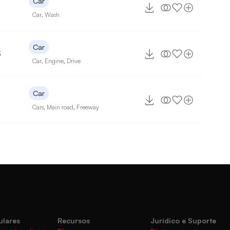
Car
Car
,
Wash
Car
3
Car
,
Engine
,
Drive
Car
Cars
,
Main road
,
Freeway
ulares
Recursos
Jurídico e Suporte