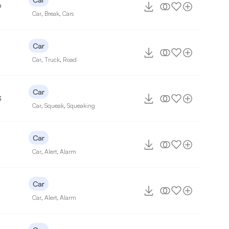
9
Car
,
Break
,
Cars
Car
Car
,
Truck
,
Road
Car
3
Car
,
Squeak
,
Squeaking
Car
Car
,
Alert
,
Alarm
Car
Car
,
Alert
,
Alarm