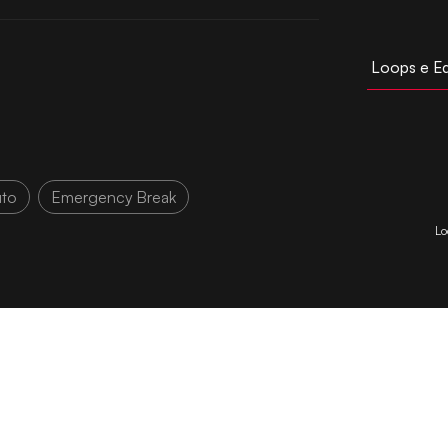
Loops e E
to
Emergency Break
Lo