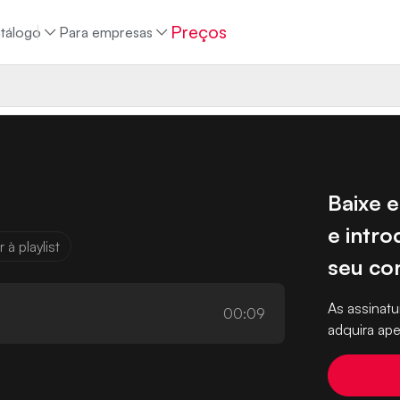
Preços
tálogo
Para empresas
Baixe e
e intro
 à playlist
seu co
As assina
00:09
adquira ape