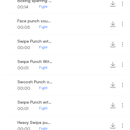
Boxing sparring sounds
00:14
Fight
Face punch sound effect
00:05
Fight
Swipe Punch with bone crack
00:00
Fight
Swipe Punch With Bone Crack 2
00:01
Fight
Swoosh Punch on a wooden surface
00:00
Fight
Swipe Punch with Bone Crack 3
00:01
Fight
Heavy Swipe punch with crack
00:00
Fight