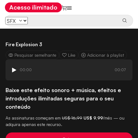
Acesso ilimitado
Fire Explosion 3
Pesquisar semelhante
Like
Adicionar à playlist
00:00
00:07
Baixe este efeito sonoro + música, efeitos e
introduções ilimitadas seguras para o seu
conteúdo
As assinaturas começam em
US$ 16,99
US$ 9,99
/mês — ou
adquira apenas este recurso.