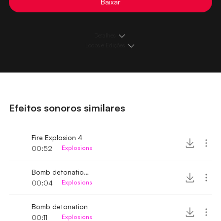
Baixar
Detalhes
Loops e Edições
Efeitos sonoros similares
Fire Explosion 4
00:52
Explosions
Bomb detonation 3
00:04
Explosions
Bomb detonation
00:11
Explosions