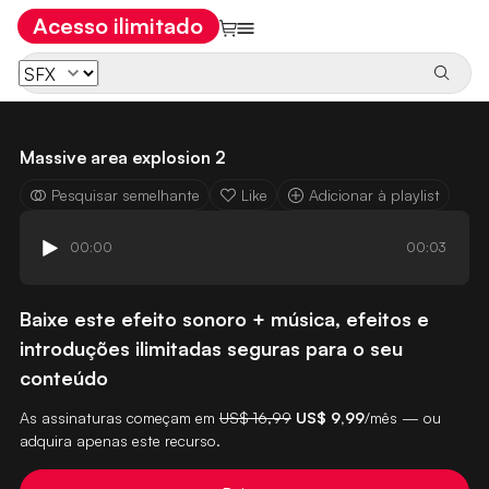
Acesso ilimitado
Massive area explosion 2
Pesquisar semelhante
Like
Adicionar à playlist
00:00
00:03
Baixe este efeito sonoro + música, efeitos e
introduções ilimitadas seguras para o seu
conteúdo
As assinaturas começam em
US$ 16,99
US$ 9,99
/mês — ou
adquira apenas este recurso.