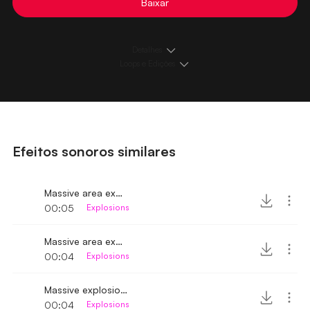
Baixar
Detalhes
Loops e Edições
Efeitos sonoros similares
Massive area explosion 3
00:05
Explosions
Massive area explosion
00:04
Explosions
Massive explosion near
00:04
Explosions