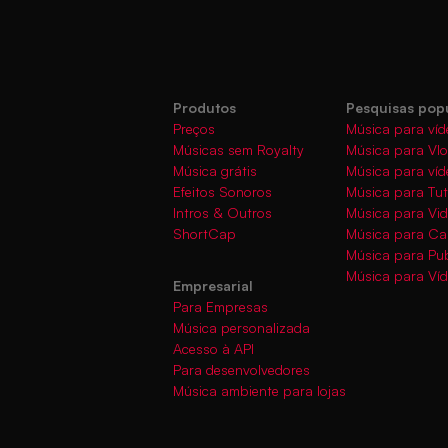
Produtos
Pesquisas pop
Preços
Música para víd
Músicas sem Royalty
Música para Vl
Música grátis
Música para víd
Efeitos Sonoros
Música para Tut
Intros & Outros
Música para Vi
ShortCap
Música para C
Música para Pub
Música para Ví
Empresarial
Para Empresas
Música personalizada
Acesso à API
Para desenvolvedores
Música ambiente para lojas