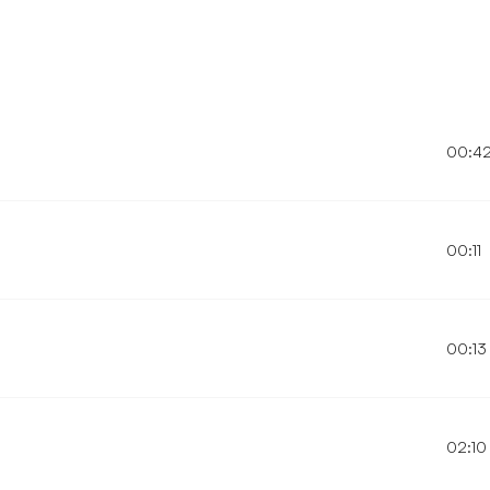
00:4
00:11
00:13
02:10