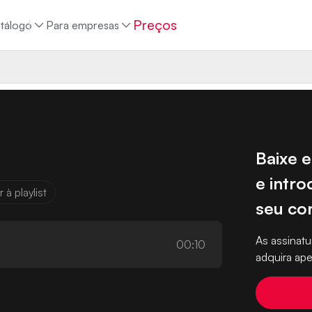
Preços
tálogo
Para empresas
Baixe e
e intro
 à playlist
seu co
As assina
00:10
adquira ape