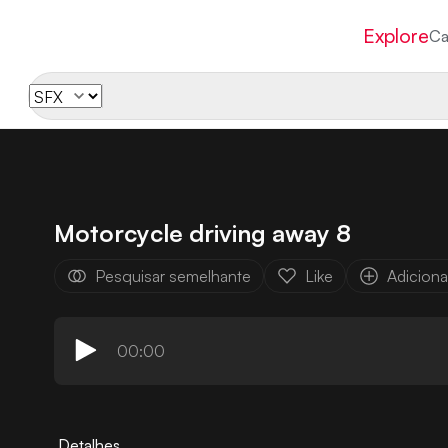
Explore
Ca
Motorcycle driving away 8
Pesquisar semelhante
Like
Adicionar
00:00
Detalhes