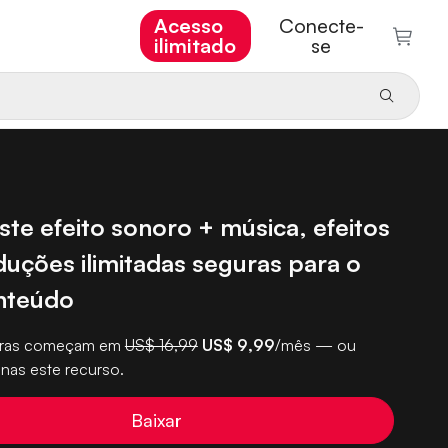
Acesso
Conecte-
ilimitado
se
ste efeito sonoro + música, efeitos
duções ilimitadas seguras para o
nteúdo
turas começam em
US$ 16,99
US$ 9,99
/mês — ou
nas este recurso.
Baixar