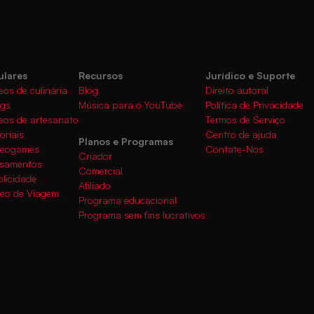
ulares
Recursos
Jurídico e Suporte
eos de culinária
Blog
Direito autoral
ogs
Música para o YouTube
Política de Privacidade
eos de artesanato
Termos de Serviço
oriais
Centro de ajuda
Planos e Programas
deogames
Contate-Nos
Criador
asamentos
Comercial
licidade
Afiliado
deo de Viagem
Programa educacional
Programa sem fins lucrativos