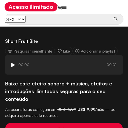
Acesso ilimitado
Short Fruit Bite
Pesquisar semelhante
Like
Adicionar à playlist
00:00
00:01
Baixe este efeito sonoro + música, efeitos e
introduções ilimitadas seguras para o seu
conteúdo
As assinaturas começam em
US$ 16,99
US$ 9,99
/mês — ou
adquira apenas este recurso.