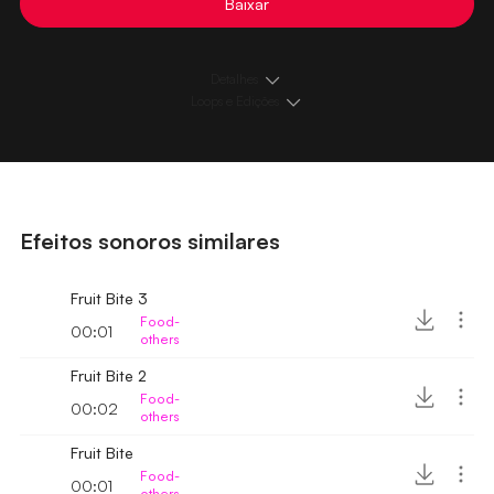
Baixar
Detalhes
Loops e Edições
Efeitos sonoros similares
Fruit Bite 3
Food-
00:01
others
Fruit Bite 2
Food-
00:02
others
Fruit Bite
Food-
00:01
others