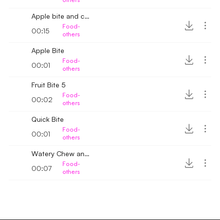
Apple bite and chew
Food-
00:15
others
Apple Bite
Food-
00:01
others
Fruit Bite 5
Food-
00:02
others
Quick Bite
Food-
00:01
others
Watery Chew and Gulp
Food-
00:07
others