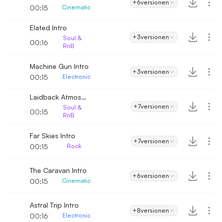
+6
versionen
00:15
Cinematic
Elated Intro
+3
versionen
Soul &
00:16
RnB
Machine Gun Intro
+3
versionen
00:15
Electronic
Laidback Atmosphere Intro
+7
versionen
Soul &
00:15
RnB
Far Skies Intro
+7
versionen
00:15
Rock
The Caravan Intro
+6
versionen
00:15
Cinematic
Astral Trip Intro
+8
versionen
00:16
Electronic