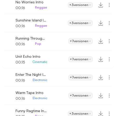
No Worries Intro
+3
versionen
00:16
Reggae
Sunshine Island Intro
+3
versionen
00:16
Reggae
Running Through The Night Intro
+7
versionen
00:16
Pop
Unit Echo Intro
+7
versionen
00:15
Cinematic
Enter The Night Intro
+7
versionen
00:16
Electronic
Warm Tape Intro
+7
versionen
00:16
Electronic
Funny Ragtime Intro
+3
versionen