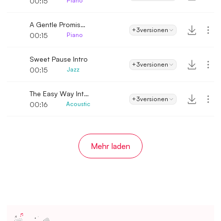
00:15
Piano
A Gentle Promise Intro
+3
versionen
00:15
Piano
Sweet Pause Intro
+3
versionen
00:15
Jazz
The Easy Way Intro
+3
versionen
00:16
Acoustic
Mehr laden