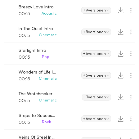
Breezy Love Intro
+9
versionen
00:15
Acoustic
In The Quiet Intro
+8
versionen
00:15
Cinematic
Starlight Intro
+6
versionen
00:15
Pop
Wonders of Life Intro
+5
versionen
00:15
Cinematic
The Watchmaker's Secret Intro
+7
versionen
00:15
Cinematic
Steps to Success Intro
+6
versionen
00:15
Rock
Veins Of Steel Intro