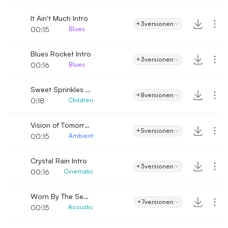
It Ain't Much Intro
+3
versionen
00:15
Blues
Blues Rocket Intro
+3
versionen
00:16
Blues
Sweet Sprinkles Intro
+8
versionen
0:18
Children
Vision of Tomorrow Intro
+5
versionen
00:15
Ambient
Crystal Rain Intro
+3
versionen
00:16
Cinematic
Worn By The Seasons Intro
+7
versionen
00:15
Acoustic