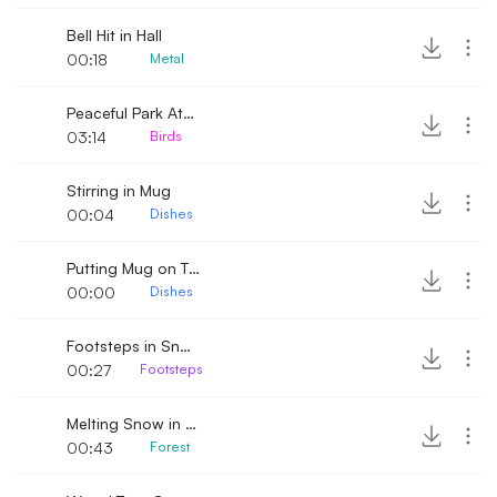
Bell Hit in Hall
00:18
Metal
Peaceful Park Atmosphere with Birds in Residential Area
03:14
Birds
Stirring in Mug
00:04
Dishes
Putting Mug on Table
00:00
Dishes
Footsteps in Snow Close
00:27
Footsteps
Melting Snow in Winter Forest
00:43
Forest